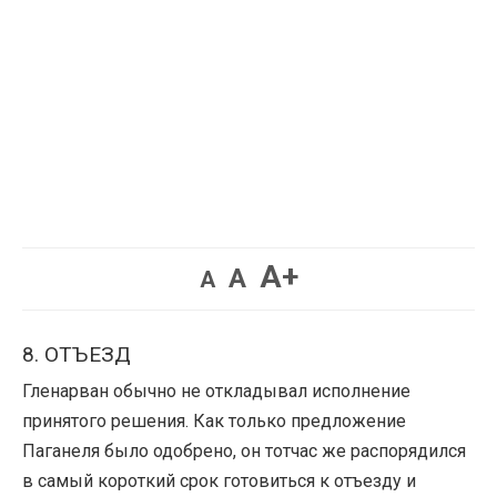
Увеличить
A+
Вернуть
Уменьшить
A
A
шрифт.
шрифт.
шрифт.
8. ОТЪЕЗД
Гленарван обычно не откладывал исполнение
принятого решения. Как только предложение
Паганеля было одобрено, он тотчас же распорядился
в самый короткий срок готовиться к отъезду и