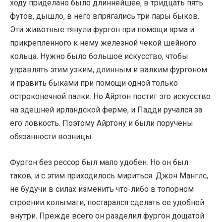
ходу приделано было длиннейшее, в тридцать пять
футов, дышло, в него впрягались три пары быков.
Эти животные тянули фургон при помощи ярма и
прикрепленного к нему железной чекой шейного
кольца. Нужно было большое искусство, чтобы
управлять этим узким, длинным и валким фургоном
и править быками при помощи одной только
остроконечной палки. Но Айртон постиг это искусство
на здешней ирландской ферме, и Падди ручался за
его ловкость. Поэтому Айртону и были поручены
обязанности возницы.
Фургон без рессор был мало удобен. Но он был
таков, и с этим приходилось мириться. Джон Манглс,
не будучи в силах изменить что-либо в топорном
строении колымаги, постарался сделать ее удобней
внутри. Прежде всего он разделил фургон дощатой