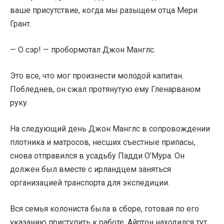
ваше присутствие, когда мы разыщем отца Мери
Грант.
— О сэр! — пробормотал Джон Манглс.
Это все, что мог произнести молодой капитан.
Побледнев, он сжал протянутую ему Гленарваном
руку.
На следующий день Джон Манглс в сопровождении
плотника и матросов, несших съестные припасы,
снова отправился в усадьбу Падди О’Мура. Он
должен был вместе с ирландцем заняться
организацией транспорта для экспедиции.
Вся семья колониста была в сборе, готовая по его
указанию приступить к работе. Айртон находился тут