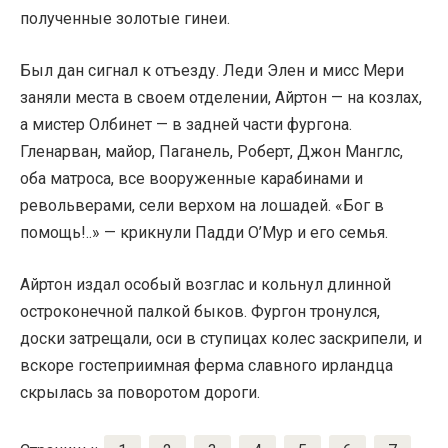
полученные золотые гинеи.
Был дан сигнал к отъезду. Леди Элен и мисс Мери
заняли места в своем отделении, Айртон — на козлах,
а мистер Олбинет — в задней части фургона.
Гленарван, майор, Паганель, Роберт, Джон Манглс,
оба матроса, все вооруженные карабинами и
револьверами, сели верхом на лошадей. «Бог в
помощь!..» — крикнули Падди О’Мур и его семья.
Айртон издал особый возглас и кольнул длинной
остроконечной палкой быков. Фургон тронулся,
доски затрещали, оси в ступицах колес заскрипели, и
вскоре гостеприимная ферма славного ирландца
скрылась за поворотом дороги.