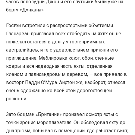
часов пополудни Джон и его спутники были уже на
борту «Дункана».
Гостей встретили с распростертыми объятиями.
Гленарван пригласил всех отобедать на яхте: он не
пожелал остаться в долгу у гостеприимных
австралийцев, и те с удовольствием приняли его
приглашение. Меблировка кают, обои, стенные
ковры и вся надводная часть яхты, отделанная
кленом и палисандровым деревом, — все привело в
восторг Падди О’Мура. Айртон же, наоборот, отнесся
очень сдержанно ко всей этой дорогостоящей
роскоши.
Зато боцман «Британии» произвел осмотр яхты с
точки зрения мореплавателя. Он обследовал яхту до
дна трюма, побывал в помещении, где работает винт,