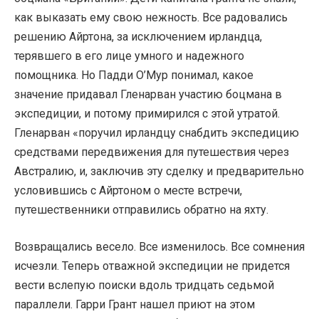
как выказать ему свою нежность. Все радовались
решению Айртона, за исключением ирландца,
терявшего в его лице умного и надежного
помощника. Но Падди О’Мур понимал, какое
значение придавал Гленарван участию боцмана в
экспедиции, и потому примирился с этой утратой.
Гленарван «поручил ирландцу снабдить экспедицию
средствами передвижения для путешествия через
Австралию, и, заключив эту сделку и предварительно
условившись с Айртоном о месте встречи,
путешественники отправились обратно на яхту.
Возвращались весело. Все изменилось. Все сомнения
исчезли. Теперь отважной экспедиции не придется
вести вслепую поиски вдоль тридцать седьмой
параллели. Гарри Грант нашел приют на этом