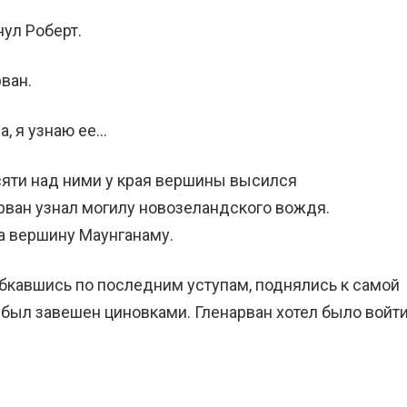
ул Роберт.
рван.
а, я узнаю ее…
сяти над ними у края вершины высился
ван узнал могилу новозеландского вождя.
а вершину Маунганаму.
абкавшись по последним уступам, поднялись к самой
 был завешен циновками. Гленарван хотел было войти