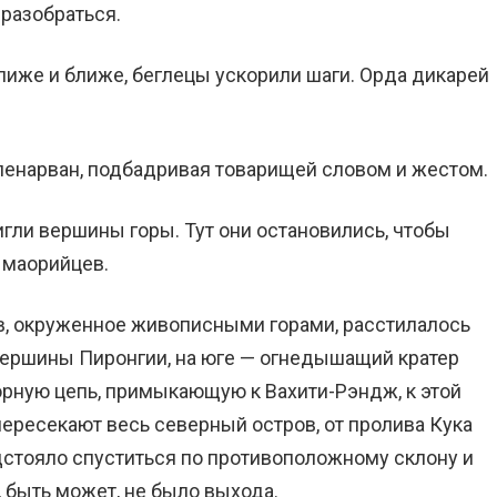
 разобраться.
иже и ближе, беглецы ускорили шаги. Орда дикарей
Гленарван, подбадривая товарищей словом и жестом.
гли вершины горы. Тут они остановились, чтобы
у маорийцев.
в, окруженное живописными горами, расстилалось
вершины Пиронгии, на юге — огнедышащий кратер
горную цепь, примыкающую к Вахити-Рэндж, к этой
пересекают весь северный остров, от пролива Кука
едстояло спуститься по противоположному склону и
, быть может, не было выхода.