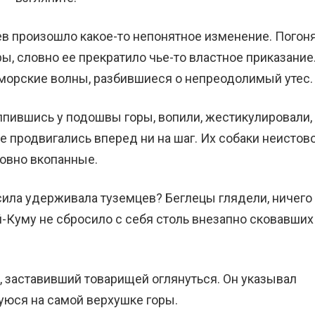
ев произошло какое-то непонятное изменение. Погон
ы, словно ее прекратило чье-то властное приказание
 морские волны, разбившиеся о непреодолимый утес.
лпившись у подошвы горы, вопили, жестикулировали,
е продвигались вперед ни на шаг. Их собаки неистов
ловно вкопанные.
ила удерживала туземцев? Беглецы глядели, ничего
й-Куму не сбросило с себя столь внезапно сковавших
, заставивший товарищей оглянуться. Он указывал
уюся на самой верхушке горы.