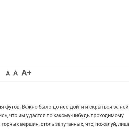
Увеличить
A+
Вернуть
Уменьшить
A
A
шрифт.
шрифт.
шрифт.
я футов. Важно было до нее дойти и скрыться за ней
ись, что им удастся по какому-нибудь проходимому
горных вершин, столь запутанных, что, пожалуй, лиш