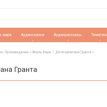
в мира
Аудиосказки
Аудиорассказы
Тематик
н: Произведения
>
Жюль Верн — Дети капитана Гранта
>
ана Гранта