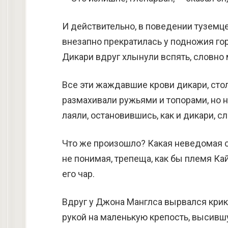
И действительно, в поведении туземц
внезапно прекратилась у подножия гор
Дикари вдруг хлынули вспять, словно
Все эти жаждавшие крови дикари, сто
размахивали ружьями и топорами, но н
лаяли, остановившись, как и дикари, с
Что же произошло? Какая неведомая с
не понимая, трепеща, как бы племя Ка
его чар.
Вдруг у Джона Манглса вырвался крик
рукой на маленькую крепость, высивш