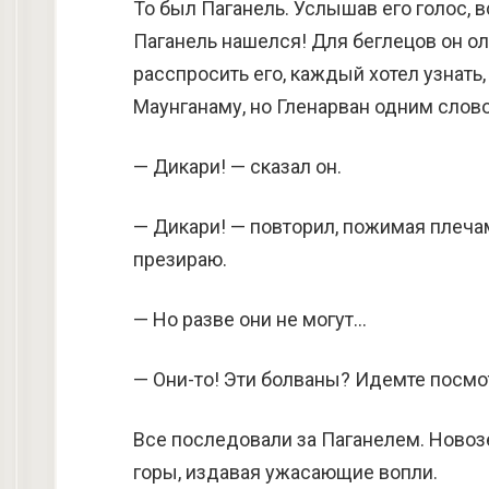
То был Паганель. Услышав его голос, 
Паганель нашелся! Для беглецов он о
расспросить его, каждый хотел узнать
Маунганаму, но Гленарван одним слов
— Дикари! — сказал он.
— Дикари! — повторил, пожимая плечам
презираю.
— Но разве они не могут…
— Они-то! Эти болваны? Идемте посмо
Все последовали за Паганелем. Новоз
горы, издавая ужасающие вопли.