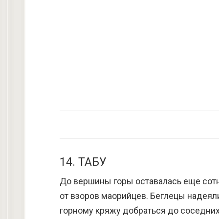
14. ТАБУ
До вершины горы оставалась еще сотн
от взоров маорийцев. Беглецы надеял
горному кряжу добраться до соседних 