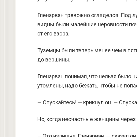
Гленарван тревожно огляделся. Под лу
видны были малейшие неровности поч
от его взора.
Туземцы были теперь менее чем в пяти
до вершины.
Гленарван понимал, что нельзя было н
утомлены, надо бежать, чтобы не попа
— Спускайтесь! — крикнул он. — Спуска
Но, когда несчастные женщины через с
— Это излишне, Гленарван, — сказал он,