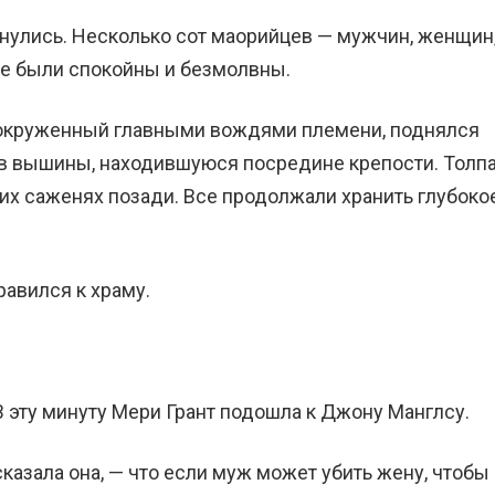
хнулись. Несколько сот маорийцев — мужчин, женщин
се были спокойны и безмолвны.
 окруженный главными вождями племени, поднялся
ов вышины, находившуюся посредине крепости. Толп
ких саженях позади. Все продолжали хранить глубоко
равился к храму.
В эту минуту Мери Грант подошла к Джону Манглсу.
сказала она, — что если муж может убить жену, чтобы