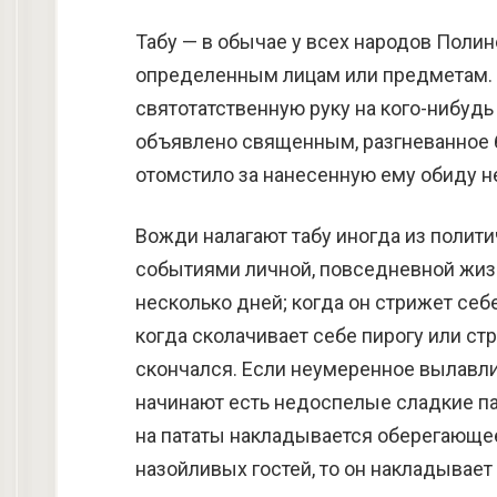
Табу — в обычае у всех народов Полин
определенным лицам или предметам. Р
святотатственную руку на кого-нибудь и
объявлено священным, разгневанное 
отомстило за нанесенную ему обиду не 
Вожди налагают табу иногда из полит
событиями личной, повседневной жизни
несколько дней; когда он стрижет себе
когда сколачивает себе пирогу или стр
скончался. Если неумеренное вылавли
начинают есть недоспелые сладкие пат
на пататы накладывается оберегающее
назойливых гостей, то он накладывает