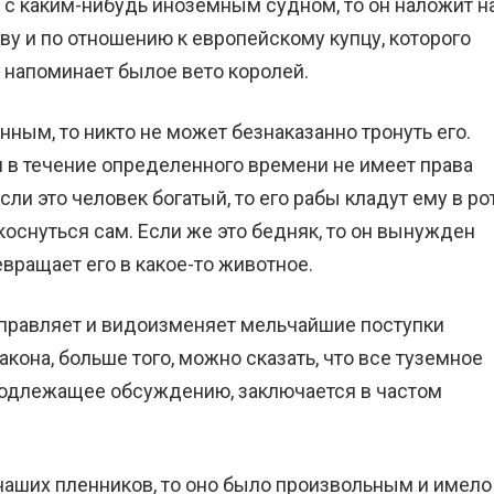
с каким-нибудь иноземным судном, то он наложит н
тву и по отношению к европейскому купцу, которого
 напоминает былое вето королей.
ным, то никто не может безнаказанно тронуть его.
он в течение определенного времени не имеет права
сли это человек богатый, то его рабы кладут ему в ро
коснуться сам. Если же это бедняк, то он вынужден
евращает его в какое-то животное.
аправляет и видоизменяет мельчайшие поступки
кона, больше того, можно сказать, что все туземное
 подлежащее обсуждению, заключается в частом
 наших пленников, то оно было произвольным и имело