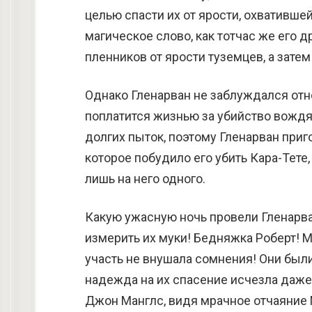
целью спасти их от ярости, охвативше
магическое слово, как тотчас же его 
пленников от ярости туземцев, а затем
Однако Гленарван не заблуждался отн
поплатится жизнью за убийство вождя
долгих пыток, поэтому Гленарван приг
которое побудило его убить Кара-Тете,
лишь на него одного.
Какую ужасную ночь провели Гленарван 
измерить их муки! Бедняжка Роберт! М
участь не внушала сомнения! Они был
надежда на их спасение исчезла даже 
Джон Манглс, видя мрачное отчаяние М