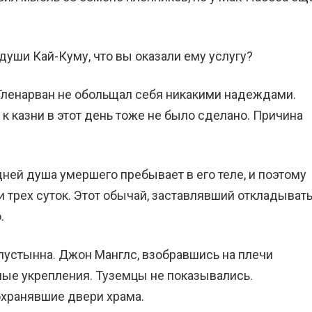
е души Кай-Куму, что вы оказали ему услугу?
 Гленарван не обольщал себя никакими надеждами.
 к казни в этот день тоже не было сделано. Причина
дней душа умершего пребывает в его теле, и поэтому
и трех суток. Этот обычай, заставлявший откладыват
.
пустынна. Джон Манглс, взобравшись на плечи
ные укрепления. Туземцы не показывались.
охранявшие двери храма.