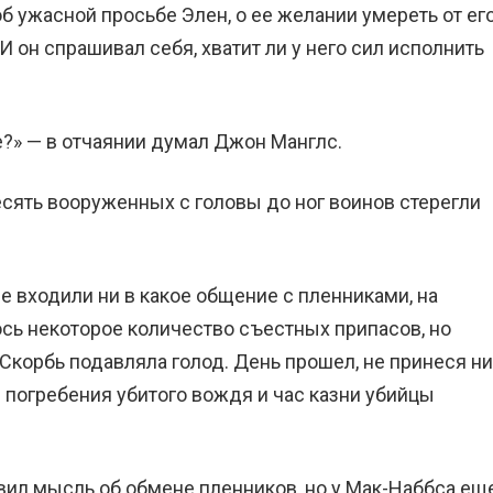
б ужасной просьбе Элен, о ее желании умереть от ег
И он спрашивал себя, хватит ли у него сил исполнить
е?» — в отчаянии думал Джон Манглс.
есять вооруженных с головы до ног воинов стерегли
е входили ни в какое общение с пленниками, на
ось некоторое количество съестных припасов, но
Скорбь подавляла голод. День прошел, не принеся ни
 погребения убитого вождя и час казни убийцы
авил мысль об обмене пленников, но у Мак-Наббса ещ