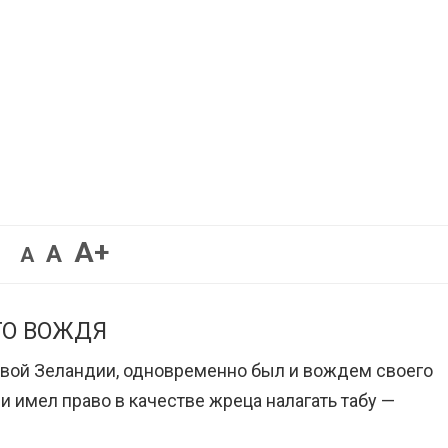
Увеличить
A+
Вернуть
Уменьшить
A
A
шрифт.
шрифт.
шрифт.
ГО ВОЖДЯ
Новой Зеландии, одновременно был и вождем своего
 и имел право в качестве жреца налагать табу —