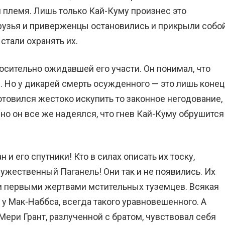
й племя. Лишь только Кай-Куму произнес это
друзья и приверженцы остановились и прикрыли собо
 стали охранять их.
осительно ожидавшей его участи. Он понимал, что
. Но у дикарей смерть осужденного — это лишь конец
отовился жестоко искупить то законное негодование,
 но он все же надеялся, что гнев Кай-Куму обрушится
и его спутники! Кто в силах описать их тоску,
ужественный Паганель! Они так и не появились. Их
и первыми жертвами мстительных туземцев. Всякая
у Мак-Наббса, всегда такого уравновешенного. А
ери Грант, разлученной с братом, чувствовал себя