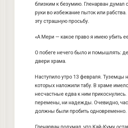
близким к безумию. Гленарван думал о
руки во избежание пыток или рабства. 
эту страшную просьбу.
«А Мери — какое право я имею убить е
О побеге нечего было и помышлять: д
двери храма.
Наступило утро 13 февраля. Туземцы н
которых наложили табу. В храме имел
несчастные едва к ним прикоснулись. 
перемены, ни надежды. Очевидно, час
должны были пробить одновременно.
Гленарван подумал, что Кай-Куму ост