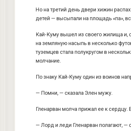
Но на третий день двери хижин распа
детей — высыпали на площадь «па», в
Кай-Куму вышел из своего жилища и,
на земляную насыпь в несколько фут
туземцев стала полукругом в несколь
молчание.
По знаку Кай-Куму один из воинов нап
— Помни, — сказала Элен мужу.
Гленарван молча прижал ее к сердцу. 
— Лорд и леди Гленарван полагают, — 