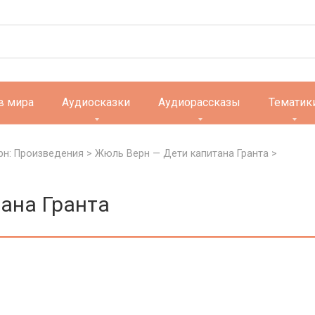
в мира
Аудиосказки
Аудиорассказы
Тематик
н: Произведения
>
Жюль Верн — Дети капитана Гранта
>
ана Гранта