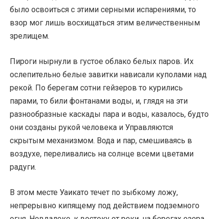
было освоиться с этими серными испарениями, то
взор мог лишь восхищаться этим величественным
зрелищем.
Пироги нырнули в густое облако белых паров. Их
ослепительно белые завитки нависали куполами над
рекой. По берегам сотни гейзеров то курились
парами, то били фонтанами воды, и, глядя на эти
разнообразные каскады пара и воды, казалось, будто
они созданы рукой человека и Управляются
скрытым механизмом. Вода и пар, смешиваясь в
воздухе, переливались на солнце всеми цветами
радуги.
В этом месте Уаикато течет по зыбкому ложу,
непрерывно кипящему под действием подземного
огня. Невдалеке, к востоку от реки, на берегах озера