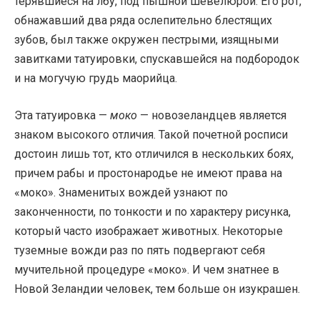
терявшиеся на лбу, под пышной шевелюрой. Его рот,
обнажавший два ряда ослепительно блестящих
зубов, был также окружен пестрыми, изящными
завитками татуировки, спускавшейся на подбородок
и на могучую грудь маорийца.
Эта татуировка —
моко
— новозеландцев является
знаком высокого отличия. Такой почетной росписи
достоин лишь тот, кто отличился в нескольких боях,
причем рабы и простонародье не имеют права на
«моко». Знаменитых вождей узнают по
законченности, по тонкости и по характеру рисунка,
который часто изображает животных. Некоторые
туземные вожди раз по пять подвергают себя
мучительной процедуре «моко». И чем знатнее в
Новой Зеландии человек, тем больше он изукрашен.