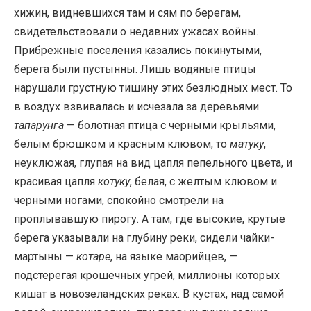
хижин, видневшихся там и сям по берегам,
свидетельствовали о недавних ужасах войны.
Прибрежные поселения казались покинутыми,
берега были пустынны. Лишь водяные птицы
нарушали грустную тишину этих безлюдных мест. То
в воздух взвивалась и исчезала за деревьями
тапарунга
— болотная птица с черными крыльями,
белым брюшком и красным клювом, то
матуку
,
неуклюжая, глупая на вид цапля пепельного цвета, и
красивая цапля
котуку
, белая, с желтым клювом и
черными ногами, спокойно смотрели на
проплывавшую пирогу. А там, где высокие, крутые
берега указывали на глубину реки, сидели чайки-
мартыны —
котаре
, на языке маорийцев, —
подстерегая крошечных угрей, миллионы которых
кишат в новозеландских реках. В кустах, над самой