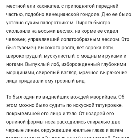
местной ели кахикатеа, с приподнятой передней
частью, подобно венецианской гондоле. Дно ее было
устлано сухим папоротником. Пирога быстро
скользила на восьми веслах, на корме ее сидел
человек, управлявший лопатообразным веслом. Это
был туземец высокого роста, лет сорока пяти,
широкогрудый, мускулистый, с мощными руками и
ногами. Выпуклый лоб, изборожденный глубокими
морщинами, свирепый взгляд, мрачное выражение
лица придавали ему грозный вид.
То был один из виднейших вождей маорийцев. Об
этом можно было судить по искусной татуировке,
покрывавшей его лицо и тело. От ноздрей его
орлиной формы носа расходились спиралью две
черные линии, окружавшие желтые глаза и затем