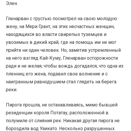
Элен.
Гленарван с грустью посмотрел на свою молодую
жену, на Мери Грант, на этих несчастных женщин,
находящихся во власти свирепых туземцев и
увозимых в дикий край, где на помощь им не мог
прийти ни один человек. Но, заметив устремленный
на него взгляд Кай-Куму, Гленарван осторожности
ради и не желая, чтобы вождь догадался, что одна из
пленниц его жена, подавил свое волнение и с
наигранным равнодушием стал глядеть на берега
реки.
Пирога прошла, не останавливаясь, мимо бывшей
резиденции короля Потатау, расположенной в
полумиле от слияния рек. Никакая другая пирога не
бороздила вод Уаикато. Несколько разрушенных