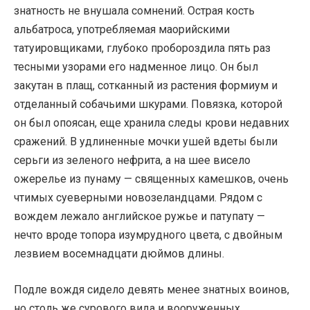
знатность не внушала сомнений. Острая кость
альбатроса, употребляемая маорийскими
татуировщиками, глубоко пробороздила пять раз
тесными узорами его надменное лицо. Он был
закутан в плащ, сотканный из растения формиум и
отделанный собачьими шкурами. Повязка, которой
он был опоясан, еще хранила следы крови недавних
сражений. В удлиненные мочки ушей вдеты были
серьги из зеленого нефрита, а на шее висело
ожерелье из пунаму — священных камешков, очень
чтимых суеверными новозеландцами. Рядом с
вождем лежало английское ружье и патупату —
нечто вроде топора изумрудного цвета, с двойным
лезвием восемнадцати дюймов длины.
Подле вождя сидело девять менее знатных воинов,
но столь же сурового вида и вооруженных.