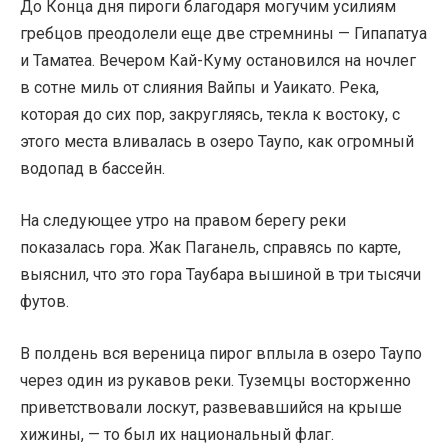
До Конца дня пироги благодаря могучим усилиям
гребцов преодолели еще две стремнины — Гипапатуа
и Таматеа. Вечером Кай-Куму остановился на ночлег
в сотне миль от слияния Вайпы и Уаикато. Река,
которая до сих пор, закругляясь, текла к востоку, с
этого места вливалась в озеро Таупо, как огромный
водопад в бассейн.
На следующее утро на правом берегу реки
показалась гора. Жак Паганель, справясь по карте,
выяснил, что это гора Таубара вышиной в три тысячи
футов.
В полдень вся вереница пирог вплыла в озеро Таупо
через один из рукавов реки. Туземцы восторженно
приветствовали лоскут, развевавшийся на крыше
хижины, — то был их национальный флаг.