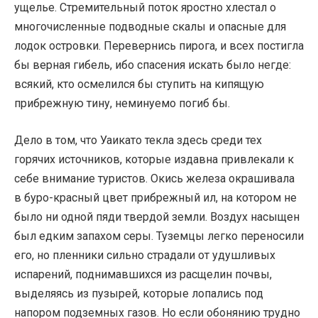
ущелье. Стремительный поток яростно хлестал о
многочисленные подводные скалы и опасные для
лодок островки. Перевернись пирога, и всех постигла
бы верная гибель, ибо спасения искать было негде:
всякий, кто осмелился бы ступить на кипящую
прибрежную тину, неминуемо погиб бы.
Дело в том, что Уаикато текла здесь среди тех
горячих источников, которые издавна привлекали к
себе внимание туристов. Окись железа окрашивала
в буро-красный цвет прибрежный ил, на котором не
было ни одной пяди твердой земли. Воздух насыщен
был едким запахом серы. Туземцы легко переносили
его, но пленники сильно страдали от удушливых
испарений, поднимавшихся из расщелин почвы,
выделяясь из пузырей, которые лопались под
напором подземных газов. Но если обонянию трудно