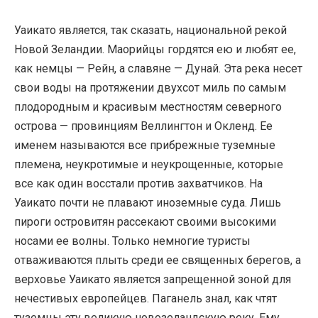
Уаикато является, так сказать, национальной рекой
Новой Зеландии. Маорийцы гордятся ею и любят ее,
как немцы — Рейн, а славяне — Дунай. Эта река несет
свои воды на протяжении двухсот миль по самым
плодородным и красивым местностям северного
острова — провинциям Веллингтон и Окленд. Ее
именем называются все прибрежные туземные
племена, неукротимые и неукрощенные, которые
все как один восстали против захватчиков. На
Уаикато почти не плавают иноземные суда. Лишь
пироги островитян рассекают своими высокими
носами ее волны. Только немногие туристы
отваживаются плыть среди ее священных берегов, а
верховье Уаикато является запрещенной зоной для
нечестивых европейцев. Паганель знал, как чтят
туземцы эту великую новозеландскую реку. Ему