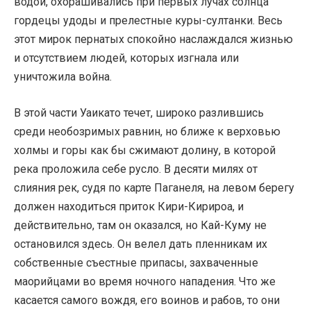
водой, охорашивались при первых лучах солнца
гордецы удоды и прелестные куры-султанки. Весь
этот мирок пернатых спокойно наслаждался жизнью
и отсутствием людей, которых изгнала или
уничтожила война.
В этой части Уаикато течет, широко разлившись
среди необозримых равнин, но ближе к верховью
холмы и горы как бы сжимают долину, в которой
река проложила себе русло. В десяти милях от
слияния рек, судя по карте Паганеля, на левом берегу
должен находиться приток Кири-Кирироа, и
действительно, там он оказался, но Кай-Куму не
остановился здесь. Он велел дать пленникам их
собственные съестные припасы, захваченные
маорийцами во время ночного нападения. Что же
касается самого вождя, его воинов и рабов, то они