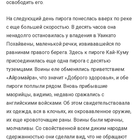
освободить его.
На следующий день пирога понеслась вверх по реке
с еще большей скоростью. В десять часов она
ненадолго остановилась у впадения в Уаикато
Похайвены, маленькой речки, извивавшейся по
равнинам правого берега. Здесь к пироге Кай-Куму
присоединилась еще одна пирога с десятью
туземцами. Воины еле обменялись приветствием:
«Айрэмайра», что значит «Доброго здоровья», и обе
пироги поплыли рядом. Вновь прибывшие
маорийцы, видимо, недавно сражались с
английскими войсками. Об этом свидетельствовала
их одежда, вся в клочьях, их окровавленное оружие,
их еще кровоточащие раны. Воины были мрачны,
молчаливы. Со свойственной всем диким народам
сдержанностью они сделали вид, что не обращают