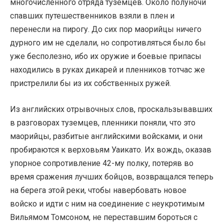
многочисленного отряда туземцев. Около полуночи
спавших путешественников взяли в плен и
перенесли на пирогу. До сих пор маорийцы ничего
дурного им не сделали, но сопротивляться было бы
уже бесполезно, ибо их оружие и боевые припасы
находились в руках дикарей и пленников тотчас же
пристрелили бы из их собственных ружей.
Из английских отрывочных слов, проскальзывавших
в разговорах туземцев, пленники поняли, что это
маорийцы, разбитые английскими войсками, и они
пробираются к верховьям Уаикато. Их вождь, оказав
упорное сопротивление 42-му полку, потеряв во
время сражения лучших бойцов, возвращался теперь
на берега этой реки, чтобы навербовать новое
войско и идти с ним на соединение с неукротимым
Вильямом Томсоном, не переставшим бороться с