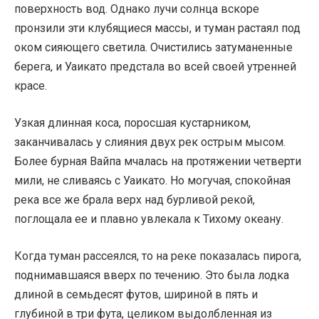
поверхность вод. Однако лучи солнца вскоре
пронзили эти клубящиеся массы, и туман растаял под
оком сияющего светила. Очистились затуманенные
берега, и Уаикато предстала во всей своей утренней
красе.
Узкая длинная коса, поросшая кустарником,
заканчивалась у слияния двух рек острым мысом.
Более бурная Вайпа мчалась на протяжении четверти
мили, не сливаясь с Уаикато. Но могучая, спокойная
река все же брала верх над бурливой рекой,
поглощала ее и плавно увлекала к Тихому океану.
Когда туман рассеялся, то на реке показалась пирога,
поднимавшаяся вверх по течению. Это была лодка
длиной в семьдесят футов, шириной в пять и
глубиной в три фута, целиком выдолбленная из