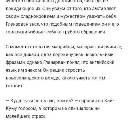
чувство собственного достоинства, никогда не
покидающее их. Они уважают того, кто заставляет
своим хладнокровием и мужеством уважать себя.
Гленарван знал, что подобным поведением он и его
товарищи избавят себя от грубого обращения.
С момента отплытия маорийцы, малоразговорчивые,
как все дикари, едва перекинулись несколькими
фразами, однако Гленарван понял, что английский
язык им знаком. Он решил спросить
новозеландского вождя, какую участь тот им
готовит.
— Куда ты везешь нас, вождь? — спросил он Кай-
Куму голосом, в котором не слышалось ни
малейшего страха.