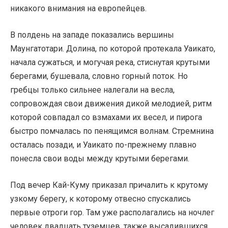
никакого внимания на европейцев.
В полдень на западе показались вершины
Маунгатотари. Долина, по которой протекала Уаикато,
начала сужаться, и могучая река, стиснутая крутыми
берегами, бушевала, словно горный поток. Но
гребцы только сильнее налегали на весла,
сопровождая свои движения дикой мелодией, ритм
которой совпадал со взмахами их весел, и пирога
быстро помчалась по пенящимся волнам. Стремнина
осталась позади, и Уаикато по-прежнему плавно
понесла свои воды между крутыми берегами.
Под вечер Кай-Куму приказал причалить к крутому
узкому берегу, к которому отвесно спускались
первые отроги гор. Там уже располагались на ночлег
человек двадцать туземцев, также высадившихся