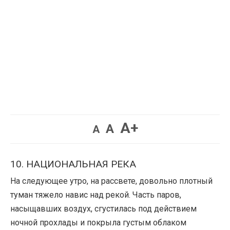
Увеличить
A+
Вернуть
Уменьшить
A
A
шрифт.
шрифт.
шрифт.
10. НАЦИОНАЛЬНАЯ РЕКА
На следующее утро, на рассвете, довольно плотный
туман тяжело навис над рекой. Часть паров,
насыщавших воздух, сгустилась под действием
ночной прохлады и покрыла густым облаком