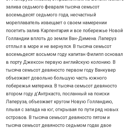
залива седьмого февраля тысяча семьсот
восемьдесят седьмого года, несчастный
мореплаватель извещает о своем намерении
посетить залив Карпентария и все побережье Новой
Голландии вплоть до земли Ван-Димена. Лаперуз
отплыл в море и не вернулся. В тысяча семьсот
восемьдесят восьмом году капитан Филипп основал
в порту Джексон первую английскую колонию. В
тысяча семьсот девяносто первом году Ванкувер
объезжает довольно большую часть южного
побережья материка. В тысяча семьсот девяносто
втором году д’Антркасто, посланный на поиски
Лаперуза, объезжает кругом Новую Голландию,
плывя с запада на юг, открывая по пути ряд новых
островов. В тысяча семьсот девяносто пятом и
тысяча семьсот девяносто седьмом годах двое