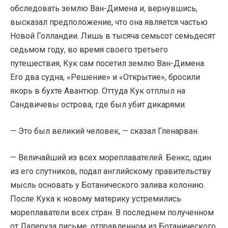
обследовать землю Ван-Димена и, вернувшись,
высказал предположение, что она является частью
Новой Голландии. Лишь в тысяча семьсот семьдесят
седьмом году, во время своего третьего
путешествия, Кук сам посетил землю Ван-Димена.
Его два судна, «Решение» и «Открытие», бросили
якорь в бухте Авантюр. Оттуда Кук отплыл на
Сандвичевы острова, где был убит дикарями.
— Это был великий человек, — сказал Гленарван.
— Величайший из всех мореплавателей. Бенкс, один
из его спутников, подал английскому правительству
мысль основать у Ботанического залива колонию.
После Кука к новому материку устремились
мореплаватели всех стран. В последнем полученном
от Лаперуза письме, отправленном из Ботанического