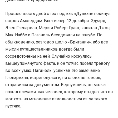
Прошло шесть дней с тех пор, как «Дункан» покинул
остров Амстердам. Был вечер 12 декабря. Эдуард,
Элен Гленарван, Мери и Роберт Грант, капитан Джон,
Мак-Наббс и Паганель беседовали на палубе. По
обыкновению, разговор шел о «Британии», ибо все
мысли путешественников всегда были
сосредоточены на ней. Случайно коснулись
вышеупомянутого факта, и он тотчас посеял тревогу
во всех умах. Паганель, услыхав это замечание
Гленарвана, встрепенулся и, ни слова не говоря,
отправился за документом. Вернувшись, он молча
пожал плечами, как человек, которому стыдно, что он
мог хоть на мгновение взволноваться из-за такого
пустяка.