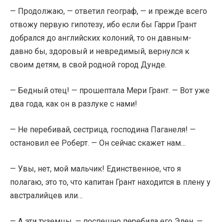
— Продолжаю, — ответил географ, — и прежде всего
отвожу первую гипотезу, ибо если бы Гарри Грант
добрался до английских колоний, то он давным-
давно бы, здоровый и невредимый, вернулся к
своим детям, в свой родной город Дунде.
— Бедный отец! — прошептала Мери Грант. — Вот уже
два года, как он в разлуке с нами!
— Не перебивай, сестрица, господина Паганеля! —
остановил ее Роберт. — Он сейчас скажет нам…
— Увы, нет, мой мальчик! Единственное, что я
полагаю, это то, что капитан Грант находится в плену у
австралийцев или…
— А эти туземцы, — поспешно перебила его Элен, —