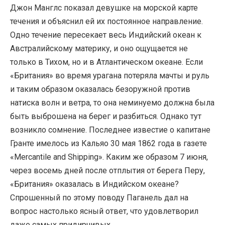
Джон Манглс показал девушке на морской карте
течения и объяснил ей их постоянное направление.
Одно течение пересекает весь Индийский океан к
Австралийскому материку, и оно ощущается не
только в Тихом, но и в Атлантическом океане. Если
«Британия» во время урагана потеряла мачты и руль
и таким образом оказалась безоружной против
натиска волн и ветра, то она неминуемо должна была
быть выброшена на берег и разбиться. Однако тут
возникло сомнение. Последнее известие о капитане
Гранте имелось из Кальяо 30 мая 1862 года в газете
«Mercantile and Shipping». Каким же образом 7 июня,
через восемь дней после отплытия от берега Перу,
«Британия» оказалась в Индийском океане?
Спрошенный по этому поводу Паганель дал на
вопрос настолько ясный ответ, что удовлетворил
даже самых придирчивых.