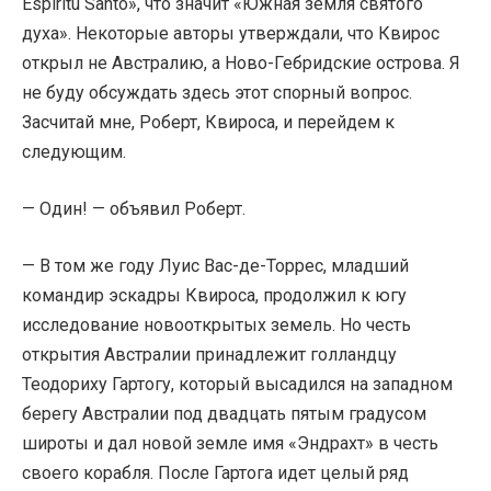
Espiritu Santo», что значит «Южная земля святого
духа». Некоторые авторы утверждали, что Квирос
открыл не Австралию, а Ново-Гебридские острова. Я
не буду обсуждать здесь этот спорный вопрос.
Засчитай мне, Роберт, Квироса, и перейдем к
следующим.
— Один! — объявил Роберт.
— В том же году Луис Вас-де-Торрес, младший
командир эскадры Квироса, продолжил к югу
исследование новооткрытых земель. Но честь
открытия Австралии принадлежит голландцу
Теодориху Гартогу, который высадился на западном
берегу Австралии под двадцать пятым градусом
широты и дал новой земле имя «Эндрахт» в честь
своего корабля. После Гартога идет целый ряд