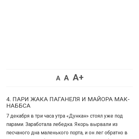
Увеличить
A+
Вернуть
Уменьшить
A
A
шрифт.
шрифт.
шрифт.
4. ПАРИ ЖАКА ПАГАНЕЛЯ И МАЙОРА МАК-
НАББСА
7 декабря в три часа утра «Дункан» стоял уже под
парами. Заработала лебедка. Якорь вырвали из
песчаного дна маленького порта, и он лег обратно в