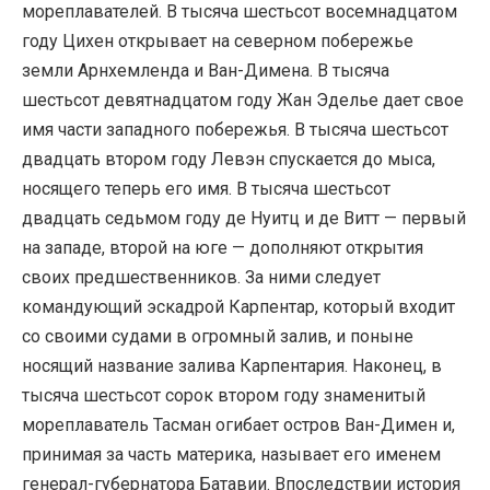
мореплавателей. В тысяча шестьсот восемнадцатом
году Цихен открывает на северном побережье
земли Арнхемленда и Ван-Димена. В тысяча
шестьсот девятнадцатом году Жан Эделье дает свое
имя части западного побережья. В тысяча шестьсот
двадцать втором году Левэн спускается до мыса,
носящего теперь его имя. В тысяча шестьсот
двадцать седьмом году де Нуитц и де Витт — первый
на западе, второй на юге — дополняют открытия
своих предшественников. За ними следует
командующий эскадрой Карпентар, который входит
со своими судами в огромный залив, и поныне
носящий название залива Карпентария. Наконец, в
тысяча шестьсот сорок втором году знаменитый
мореплаватель Тасман огибает остров Ван-Димен и,
принимая за часть материка, называет его именем
генерал-губернатора Батавии. Впоследствии история