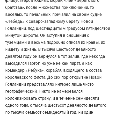
флибустьеров южных морей, член «Берегового
братства», после множества приключений, то
веселых, то печальных, причалил на своем судне
«Лебедь» к северо-западному берегу Новой
Голландии, под шестнадцатым градусом пятидесятой
минутой широты. Он вступил в сношения с
туземцами и весьма подробно описал их нравы, их
нищету и жизнь. В тысяча шестьсот девяносто
девятом году он вернулся в тот залив, где некогда
высадился Гартог, но уже не как пират, а как
командир «Ребука», корабля, входящего в состав
королевского флота. До сих пор открытие Новой
Голландии представляло интерес лишь чисто
географический. Никто не намеревался
колонизировать страну, и в течение семидесяти
одного года, с тысяча шестьсот девяносто девятого
по тысяча семьсот семидесятый год, ни один