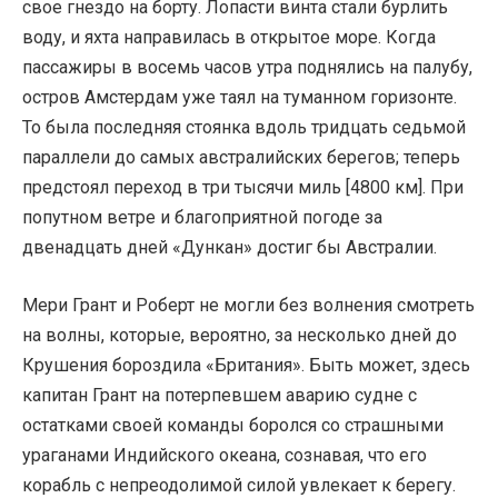
свое гнездо на борту. Лопасти винта стали бурлить
воду, и яхта направилась в открытое море. Когда
пассажиры в восемь часов утра поднялись на палубу,
остров Амстердам уже таял на туманном горизонте.
То была последняя стоянка вдоль тридцать седьмой
параллели до самых австралийских берегов; теперь
предстоял переход в три тысячи миль [4800 км]. При
попутном ветре и благоприятной погоде за
двенадцать дней «Дункан» достиг бы Австралии.
Мери Грант и Роберт не могли без волнения смотреть
на волны, которые, вероятно, за несколько дней до
Крушения бороздила «Британия». Быть может, здесь
капитан Грант на потерпевшем аварию судне с
остатками своей команды боролся со страшными
ураганами Индийского океана, сознавая, что его
корабль с непреодолимой силой увлекает к берегу.