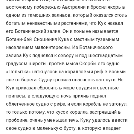
восточному побережью Австралии и бросил якорь в
одном из тамошних заливов, который оказался столь
богатым неизвестными растениями, что Кук назвал
его Ботанический залив. Он и поныне называется
Ботани-бэй. Сношения Кука с местным туземным
населением малоинтересны. Из Ботанического
залива Кук поднялся к северу и под шестнадцатым
градусом широты, против мыса Скорби, его судно
«Попытка» наткнулось на коралловый риф в восьми
лье от берега. Судну грозила опасность затонуть. Но
Кук приказал сбросить в море орудия и съестные
припасы; в следующую ночь прилив поднял
облегченное судно с рифа, и если корабль не затонул,
то только потому, что кусок коралла, застрявший в
пробоине, очень уменьшал течь. Куку удалось ввести
свое судно в маленькую бухту, в которую впадает