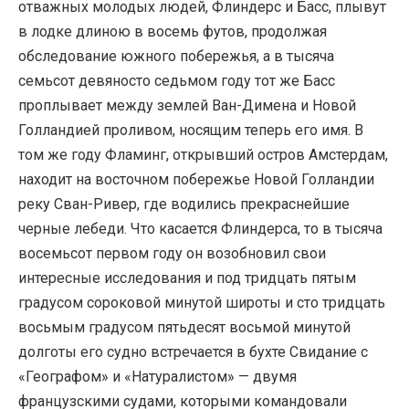
отважных молодых людей, Флиндерс и Басс, плывут
в лодке длиною в восемь футов, продолжая
обследование южного побережья, а в тысяча
семьсот девяносто седьмом году тот же Басс
проплывает между землей Ван-Димена и Новой
Голландией проливом, носящим теперь его имя. В
том же году Фламинг, открывший остров Амстердам,
находит на восточном побережье Новой Голландии
реку Сван-Ривер, где водились прекраснейшие
черные лебеди. Что касается Флиндерса, то в тысяча
восемьсот первом году он возобновил свои
интересные исследования и под тридцать пятым
градусом сороковой минутой широты и сто тридцать
восьмым градусом пятьдесят восьмой минутой
долготы его судно встречается в бухте Свидание с
«Географом» и «Натуралистом» — двумя
французскими судами, которыми командовали